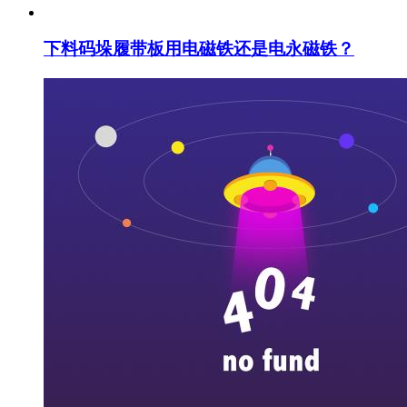
下料码垛履带板用电磁铁还是电永磁铁？