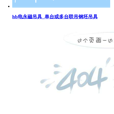
hb电永磁吊具_单台或多台联吊钢坯吊具