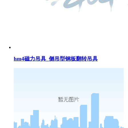
hm4磁力吊具_侧吊型钢板翻转吊具