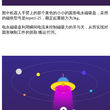
图中机器人手臂上的那个黄色的小小的圆形电永磁吸盘，采用
的磁铁型号是
hepm1-25
，额定起重能力为
3kg
。
电永磁吸盘利用瞬间电流来控制磁吸力的开与关，从而实现对
圆形钢制工件的抓取
/
搬运
/
打托。