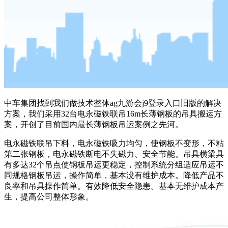
中车集团找到我们做技术整体ag九游会j9登录入口旧版的解决
方案，我们采用32台电永磁铁联吊16m长薄钢板的吊具搬运方
案，开创了目前国内最长薄钢板吊运案例之先河。
电永磁铁联吊下料，电永磁铁吸力均匀，使钢板不变形，不粘
第二张钢板，电永磁铁断电不失磁力、安全节能。吊具横梁具
有多达32个吊点使钢板吊运更稳定，控制系统分组适应吊运不
同规格钢板吊运，操作简单，基本没有维护成本。降低产品不
良率和吊具操作简单。有效降低安全隐患。基本无维护成本产
生，提高公司整体形象。