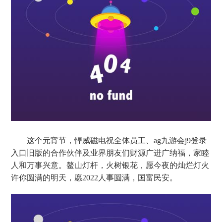
这个元宵节，悍威磁电祝全体员工、ag九游会j9登录
入口旧版的合作伙伴及业界朋友们财源广进广纳福，家睦
人和万事兴意。鳌山灯杆，火树银花，愿今夜的灿烂灯火
许你圆满的明天，愿
2022人事圆满，国富民安。