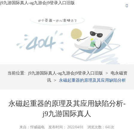
j9九游国际真人-ag九游会j9登录入口旧版
当前位置:
j9九游国际真人-ag九游会j9登录入口旧版
>
电永磁资
讯
>
永磁起重器的原理及其应用缺陷分析
永磁起重器的原理及其应用缺陷分析-
j9九游国际真人
来自：悍威磁电
发布时间： 2022/04/01
浏览次数：641次