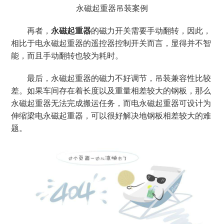
永磁起重器吊装案例
再者，
永磁起重器
的磁力开关需要手动翻转，因此，
相比于电永磁起重器的遥控器控制开关而言，显得并不智
能，而且手动翻转也较为耗时。
最后，永磁起重器的磁力不好调节，吊装兼容性比较
差。如果车间存在着长度以及重量相差较大的钢板，那么
永磁起重器无法完成搬运任务，而电永磁起重器可设计为
伸缩梁电永磁起重器，可以很好解决地钢板相差较大的难
题。