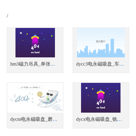
/
hm3磁力吊具_单张薄钢板吊具
dycc3电永磁吸盘_车床用电永磁吸盘
dycm电永磁吸盘_磨床用电永磁吸盘
dycx电永磁吸盘_铣床用电永磁吸盘