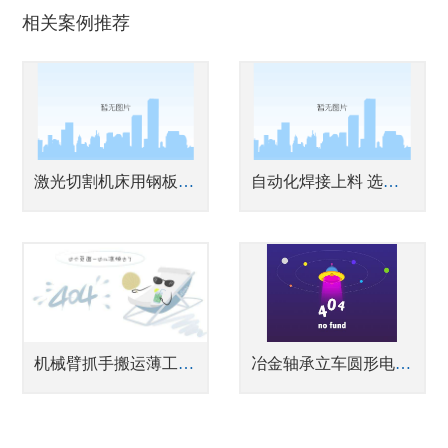
相关案例推荐
激光切割机床用钢板磁力上下料
自动化焊接上料 选机械臂磁力夹具
机械臂抓手搬运薄工件_电永磁vs电磁, 怎么选？
冶金轴承立车圆形电永磁吸盘