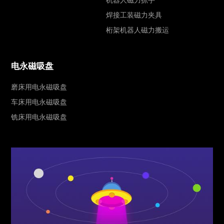
机器人磁力抓手
焊接工装磁力夹具
桁架机器人磁力搬运
电永磁吸盘
磨床用电永磁吸盘
车床用电永磁吸盘
铣床用电永磁吸盘