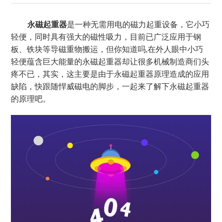
永磁起重器
是一种无需用电的磁力起重设备，它小巧
轻便，同时具有强大的磁性吸力，目前已广泛应用于钢
板、铁块等导磁重物搬运，但你知道吗
,
在外人眼中小巧
轻便蕴含巨大能量的永磁起重器却让很多机械制造商们头
疼不已，其实，这主要是由于永磁起重器原理造成的应用
缺陷，快跟随悍威磁电的脚步，一起来了解下永磁起重器
的原理吧。