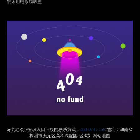
铣床用电永磁吸盘
ag九游会j9登录入口旧版的联系方式：
400-0731-159
地址：
湖南省
株洲市天元区高科汽配园c区3栋
网站地图